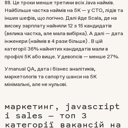
88. Це трохи менше третини всіх Java наймів.
Найбільше частка наймів на 5К — у СТО, лідів та
інших шефів, що логічно. Далі йде Scala, де на
високу зарплату найняли 12 з 15 кандидатів
(велика частка, але мала вибірка). А далі — дата
інженери (наймів в 4 рази більше) . В цій
категорії 36% найнятих кандидатів мали в
профілі 5К або вище. У девопсів — менше 27%.
У manual QA, дата і бізнес аналітиків,
маркетологів та сапорту шанси на 5K
мінімальні, але не нульові.
маркетинг, javascript
i sales — топ 3
категорії вакансій на