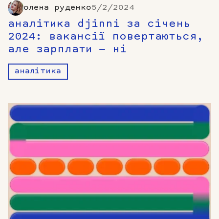
олена руденко
5/2/2024
аналітика djinni за cічень
2024: вакансії повертаються,
але зарплати — ні
аналітика