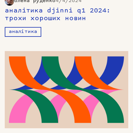
олена руденко
4/4/2024
аналітика djinni q1 2024:
трохи хороших новин
аналітика