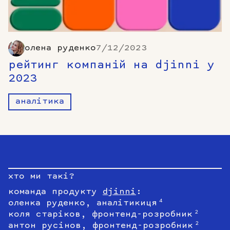
олена руденко
7/12/2023
рейтинг компаній на djinni у
2023
аналітика
хто ми такі?
команда продукту
djinni
:
оленка руденко, аналітикиця
4
коля старіков, фронтенд-розробник
2
антон русінов, фронтенд-розробник
2