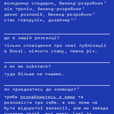
володимир сподарик, бекенд-розробник
2
нік тропін, бекенд-розробник
2
денис розломій, бекенд-розробник
2
стас говорухін, дизайнер
1,3
що в нашій розсилці?
тільки сповіщення про нові публікації
в блозі. ніякого спаму, певна річ.
а як же substack?
туди більше не пишемо.
як приєднатись до команди?
6
треба
познайомитись з нами
та
розповісти про себе. в нас може не
бути відкритої вакансії, але ми завжди
шукаємо людей, які мають ідеї та