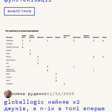
аналітика
олена руденко
11/12/2025
globallogic найняв х2
джунів, а n-ix в топі вперше